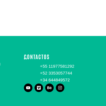
CONTACTOS
d
+55 11977581292
+52 3353057744
+34 644849572
Y
V
B
I
o
i
e
n
u
m
h
s
t
e
a
t
u
o
n
a