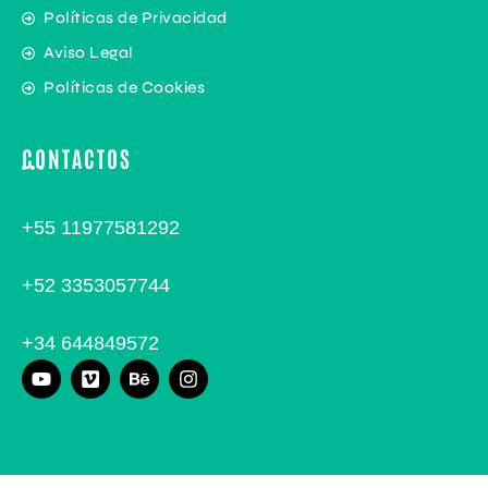
Políticas de Privacidad
Aviso Legal
Políticas de Cookies
CONTACTOS
+55 11977581292
+52 3353057744
+34 644849572
Y
V
B
I
o
i
e
n
u
m
h
s
t
e
a
t
u
o
n
a
b
c
g
e
e
r