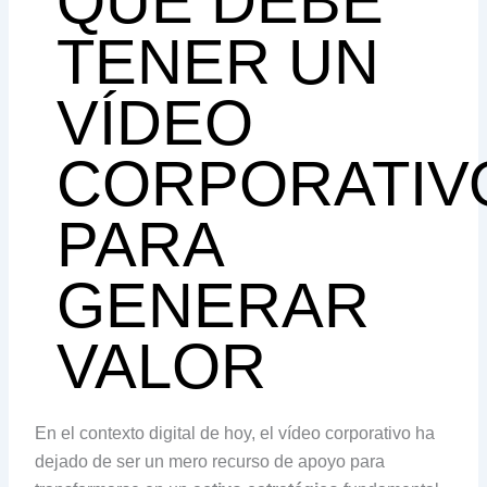
QUÉ DEBE
TENER UN
VÍDEO
CORPORATIV
PARA
GENERAR
VALOR
En el contexto digital de hoy, el vídeo corporativo ha
dejado de ser un mero recurso de apoyo para