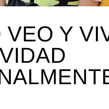
VEO Y VI
IVIDAD
NALMENT