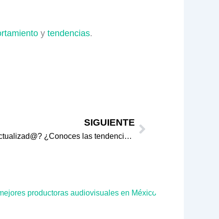
rtamiento
y
tendencias
.
Next
SIGUIENTE
¿Qué haces para mantenerte actualizad@? ¿Conoces las tendencias actuales?