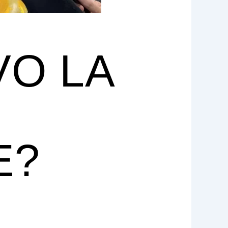
VO LA
E?