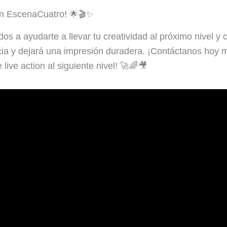
con EscenaCuatro! 🌟🎬✨
 a ayudarte a llevar tu creatividad al próximo nivel y 
ncia y dejará una impresión duradera. ¡Contáctanos ho
 live action al siguiente nivel! 🚀🌈🎥