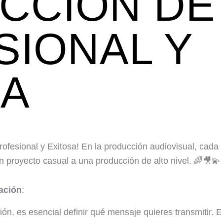
CCIÓN DE
SIONAL Y
SA
fesional y Exitosa! En la producción audiovisual, cada 
 proyecto casual a una producción de alto nivel. 🌈🎥💫
ación
:
ión, es esencial definir qué mensaje quieres transmitir. 