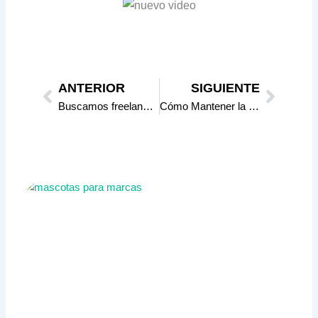
Prev
Next
ANTERIOR
SIGUIENTE
Buscamos freelancers
Cómo Mantener la Inspiración en Medio del Caos: El Viaje de «Mi Hermana es un Alien» Cortometraje animado